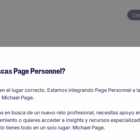
Ca
e Recursos Human
cas Page Personnel?
en el lugar correcto. Estamos integrando Page Personnel a l
 Michael Page.
N45,000 - MXN50,000 por mes (MXN540,000 - MXN600,00
ás en busca de un nuevo reto profesional, necesitas apoyo e
amiento o quieres acceder a insights y recursos especializad
lo tienes todo en un solo lugar: Michael Page.
a, contratos