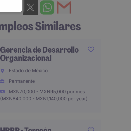
mpleos Similares
Gerencia de Desarrollo
L&D Sp
Organizacional
Bogot
Estado de México
Interna
Permanente
Perma
MXN70,000 - MXN95,000 por mes
(MXN840,000 - MXN1,140,000 per year)
Gerent
Huma
HRBP - Torreón