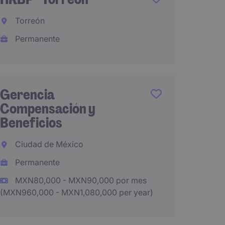
Jalisc
Torreón
Perma
Permanente
MXN45
(MXN540,0
Gerencia
HR Coo
Compensación y
Beneficios
Jalisc
Ciudad de México
Perma
Permanente
MXN50
MXN80,000 - MXN90,000 por mes
(MXN960,000 - MXN1,080,000 per year)