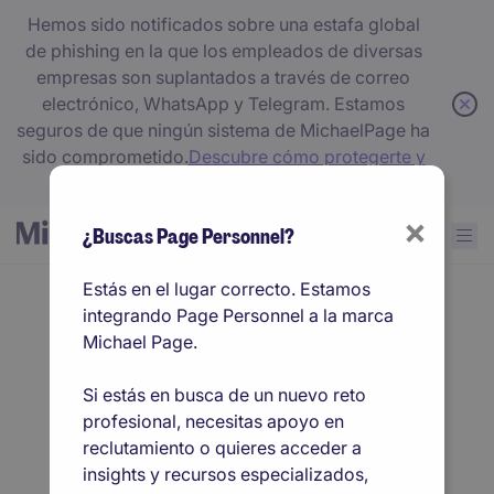
Hemos sido notificados sobre una estafa global
de phishing en la que los empleados de diversas
empresas son suplantados a través de correo
electrónico, WhatsApp y Telegram. Estamos
seguros de que ningún sistema de MichaelPage ha
sido comprometido.
Descubre cómo protegerte y
qué señales tener en cuenta.
×
¿Buscas Page Personnel?
Estás en el lugar correcto. Estamos
integrando Page Personnel a la marca
Conectamos talento
Michael Page.
que marca la
Si estás en busca de un nuevo reto
profesional, necesitas apoyo en
diferencia
reclutamiento o quieres acceder a
insights y recursos especializados,