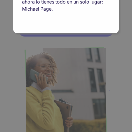
Tu próxima oportunidad empieza aquí
ahora lo tienes todo en un solo lugar:
Michael Page.
Quiero encontrar empleo
Quiero contratar talento