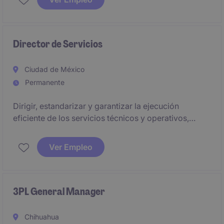
habilidades sólidas en planificación y ejecución en el
sector industrial/manufacturero.
Director de Servicios
Ciudad de México
Permanente
Dirigir, estandarizar y garantizar la ejecución
eficiente de los servicios técnicos y operativos,
asegurando el cumplimiento de contratos,
normatividad vigente, niveles de servicio
Ver Empleo
comprometidos y optimización de recursos.
3PL General Manager
Chihuahua