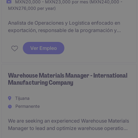
MXN20,000 - MXN23,000 por mes (MXN240,000 -
MXN276,000 per year)
Analista de Operaciones y Logística enfocado en
exportación, responsable de la programación y
seguimiento de pedidos, análisis de forecast, control
de inventarios y coordinación con planta, clientes y
Ver Empleo
transportistas. Asegura el cumplimiento de KPI's,
calidad e IATF, identificando oportunidades de
mejora en procesos y optimizando el flujo operativo
en un entorno dinámico y de alta presión.
Warehouse Materials Manager - International
Manufacturing Company
Tijuana
Permanente
We are seeking an experienced Warehouse Materials
Manager to lead and optimize warehouse operations
within a fast-growing manufacturing environment.