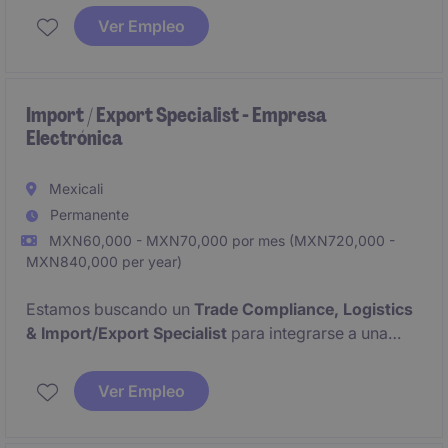
This role will be responsible for ensuring efficient
Ver Empleo
material flow, inventory accuracy, warehouse
performance, and uninterrupted support to
production operations.
Import / Export Specialist - Empresa
Electrónica
Mexicali
Permanente
MXN60,000 - MXN70,000 por mes (MXN720,000 -
MXN840,000 per year)
Estamos buscando un
Trade Compliance, Logistics
& Import/Export Specialist
para integrarse a una
reconocida compañía global de manufactura.
Ver Empleo