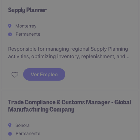
Supply Planner
Monterrey
Permanente
Responsible for managing regional Supply Planning
activities, optimizing inventory, replenishment, and
production alignment to ensure high service levels
and operational efficiency.
Ver Empleo
Collaborate with cross-functional teams and
manufacturing sites to improve supply execution,
mitigate risks, and support business objectives.
Trade Compliance & Customs Manager - Global
Manufacturing Company
Sonora
Permanente