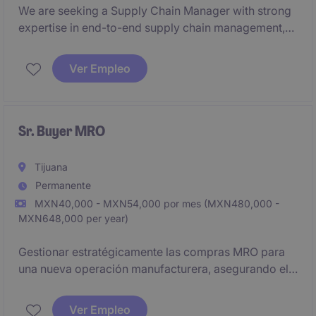
We are seeking a Supply Chain Manager with strong
expertise in end-to-end supply chain management,
S&OP processes, and manufacturing operations. This
position plays a crucial role in aligning demand,
Ver Empleo
production, inventory, and logistics activities to drive
operational efficiency and customer service
performance. This is a hands-on leadership role for
someone passionate about optimizing supply chain
Sr. Buyer MRO
operations.
Tijuana
Permanente
MXN40,000 - MXN54,000 por mes (MXN480,000 -
MXN648,000 per year)
Gestionar estratégicamente las compras MRO para
una nueva operación manufacturera, asegurando el
abastecimiento oportuno de materiales, refacciones
y servicios. Lidera negociaciones con proveedores
Ver Empleo