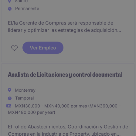
Saltillo
Permanente
El/la Gerente de Compras será responsable de
liderar y optimizar las estrategias de adquisición
dentro del sector industrial y de manufactura. La
posición está basada en Saltillo y requiere
Ver Empleo
experiencia en la gestión de cadenas de suministro y
procesos de compras.
Analista de Licitaciones y control documental
Monterrey
Temporal
MXN30,000 - MXN40,000 por mes (MXN360,000 -
MXN480,000 per year)
El rol de Abastecimientos, Coordinación y Gestión de
Compras en la industria de Property, ubicado en