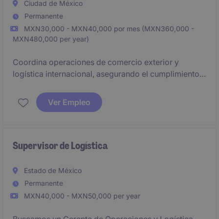
Ciudad de México
Permanente
MXN30,000 - MXN40,000 por mes (MXN360,000 -
MXN480,000 per year)
Coordina operaciones de comercio exterior y
logística internacional, asegurando el cumplimiento
aduanero. Gestiona importaciones y exportaciones,
agentes aduanales y proveedores logísticos,
Ver Empleo
participando en clasificación arancelaria y
resolución de incidencias. Requiere autonomía,
adaptabilidad y capacidad de decisión.
Supervisor de Logística
Estado de México
Permanente
MXN40,000 - MXN50,000 per year