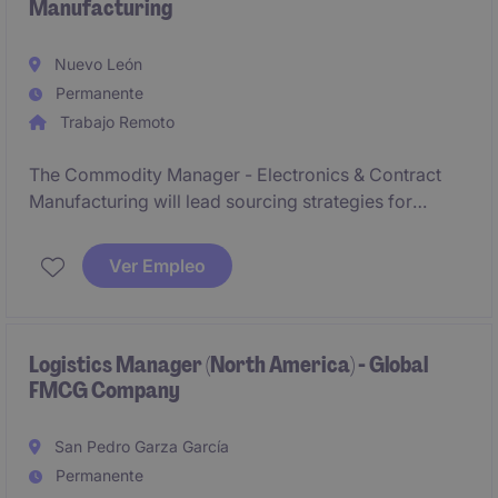
Manufacturing
Nuevo León
Permanente
Trabajo Remoto
The Commodity Manager - Electronics & Contract
Manufacturing will lead sourcing strategies for
electronic components, PCBAs and EMS/CEM
suppliers across the U.S. and Mexico. This role
Ver Empleo
focuses on supplier qualification, strategic
negotiations, supplier development and cost
reduction initiatives within a global manufacturing
environment.
Logistics Manager (North America) - Global
FMCG Company
San Pedro Garza García
Permanente