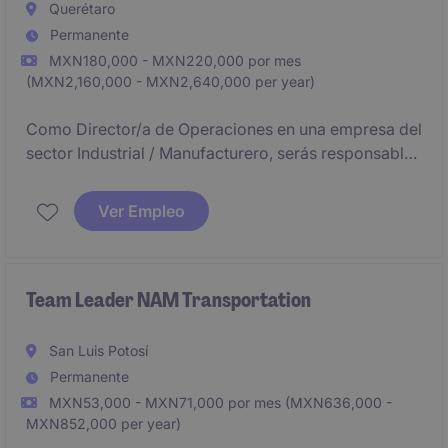
Querétaro
Permanente
MXN180,000 - MXN220,000 por mes
(MXN2,160,000 - MXN2,640,000 per year)
Como Director/a de Operaciones en una empresa del
sector Industrial / Manufacturero, serás responsable
de liderar la logística de un 3PL, asegurando la
eficiencia operativa y el cumplimiento de los
Ver Empleo
objetivos estratégicos. Este puesto es clave para
optimizar procesos y garantizar la calidad en las
operaciones.
Team Leader NAM Transportation
San Luis Potosí
Permanente
MXN53,000 - MXN71,000 por mes (MXN636,000 -
MXN852,000 per year)