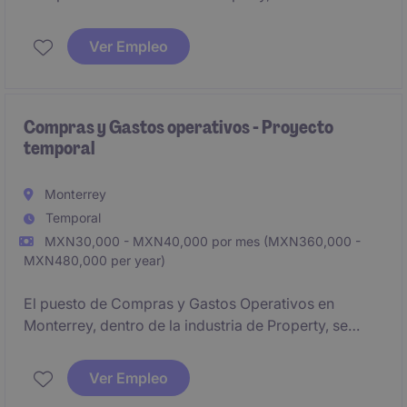
Monterrey, consiste en gestionar y coordinar
eficientemente las compras necesarias para los
Ver Empleo
proyectos de la empresa. Será responsable de
garantizar la adquisición de materiales y servicios
cumpliendo con los estándares establecidos.
Compras y Gastos operativos - Proyecto
temporal
Monterrey
Temporal
MXN30,000 - MXN40,000 por mes (MXN360,000 -
MXN480,000 per year)
El puesto de Compras y Gastos Operativos en
Monterrey, dentro de la industria de Property, se
enfoca en la gestión eficiente de adquisiciones y
control de gastos operativos. Este rol requiere
Ver Empleo
habilidades sólidas en el manejo de procesos de