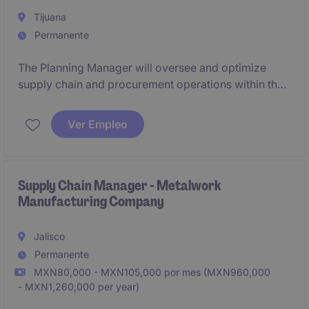
Tijuana
Permanente
The Planning Manager will oversee and optimize
supply chain and procurement operations within the
industrial/manufacturing sector. This role is based in
Tijuana and focuses on driving efficiency and
Ver Empleo
ensuring seamless production processes.
Supply Chain Manager - Metalwork
Manufacturing Company
Jalisco
Permanente
MXN80,000 - MXN105,000 por mes (MXN960,000
- MXN1,260,000 per year)