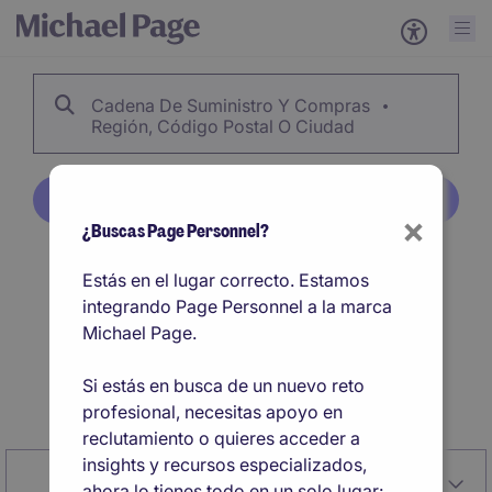
Cadena De Suministro Y Compras
Región, Código Postal O Ciudad
Crear Alerta de Empleo
×
¿Buscas Page Personnel?
53
Cadena De Suministro
Estás en el lugar correcto. Estamos
integrando Page Personnel a la marca
Y Compras
Michael Page.
Si estás en busca de un nuevo reto
Crear Alerta de Empleo
profesional, necesitas apoyo en
reclutamiento o quieres acceder a
insights y recursos especializados,
Close
Relevancia
Filtrar
ahora lo tienes todo en un solo lugar: