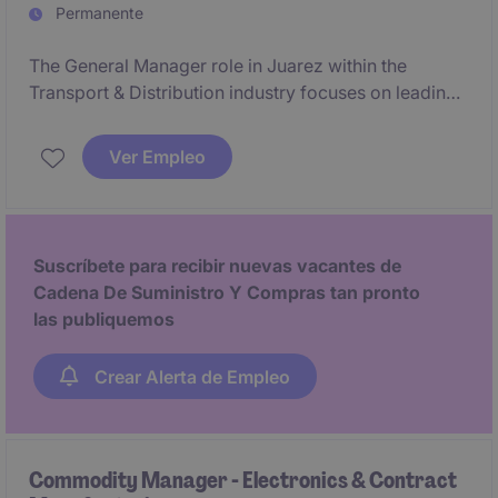
Permanente
The General Manager role in Juarez within the
Transport & Distribution industry focuses on leading
logistics operations, ensuring efficiency and optimal
performance. This position requires strategic
Ver Empleo
oversight and the ability to drive organizational goals
effectively.
Suscríbete para recibir nuevas vacantes de
Cadena De Suministro Y Compras tan pronto
las publiquemos
Crear Alerta de Empleo
Commodity Manager - Electronics & Contract