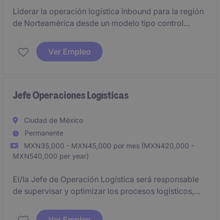
Liderar la operación logística inbound para la región
de Norteamérica desde un modelo tipo control
tower, coordinando embarques internacionales
multimodales (aire, mar y terrestre) y asegurando su
Ver Empleo
correcta ejecución end-to-end. El rol combina
liderazgo de equipo con participación operativa
directa, enfocándose en estandarización de
procesos, mejora continua y cumplimiento de KPIs
Jefe Operaciones Logísticas
en un entorno global altamente dinámico.
Ciudad de México
Permanente
MXN35,000 - MXN45,000 por mes (MXN420,000 -
MXN540,000 per year)
El/la Jefe de Operación Logística será responsable
de supervisar y optimizar los procesos logísticos,
asegurando la correcta gestión de materias primas y
productos terminados. Este puesto requiere
Ver Empleo