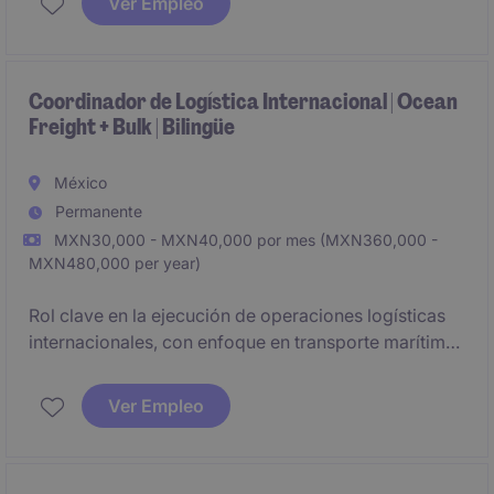
Ver Empleo
negociando condiciones comerciales y mitigando
riesgos de suministro. Requiere experiencia en
compras directas de manufactura, manejo de
MRP/ERP e interacción con proveedores globales
Coordinador de Logística Internacional | Ocean
Freight + Bulk | Bilingüe
para garantizar continuidad operativa, cumplimiento
de costos, calidad y tiempos de entrega.
México
Permanente
MXN30,000 - MXN40,000 por mes (MXN360,000 -
MXN480,000 per year)
Rol clave en la ejecución de operaciones logísticas
internacionales, con enfoque en transporte marítimo
y coordinación de embarques.
Ver Empleo