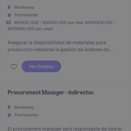
chain.
Monterrey
Permanente
MXN42,000 - MXN50,000 por mes (MXN504,000 -
MXN600,000 per year)
Asegurar la disponibilidad de materiales para
producción mediante la gestión de órdenes de
compra, seguimiento a proveedores y análisis de
requerimientos MRP. Administra inventarios y niveles
Ver Empleo
de stock para evitar faltantes y optimizar el
abastecimiento. Trabaja de forma cercana con
Planeación, Manufactura, Calidad e Ingeniería para
resolver problemas de suministro y mejorar el
Procurement Manager - Indirectos
desempeño de la cadena de suministro.
Monterrey
Permanente
El procurement manager será responsable de liderar