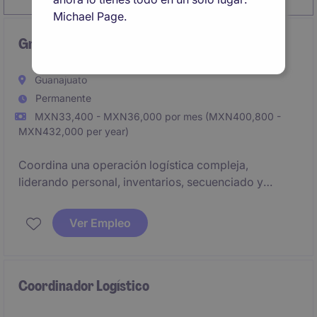
Michael Page.
Group Leader de Secuenciado y Embarques
Guanajuato
Permanente
MXN33,400 - MXN36,000 por mes (MXN400,800 -
MXN432,000 per year)
Coordina una operación logística compleja,
liderando personal, inventarios, secuenciado y
embarques para garantizar el cumplimiento de
entregas al cliente.
Ver Empleo
Coordinador Logístico