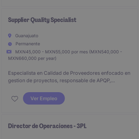
Supplier Quality Specialist
Guanajuato
Permanente
MXN45,000 - MXN55,000 por mes (MXN540,000 -
MXN660,000 per year)
Especialista en Calidad de Proveedores enfocado en
gestion de proyectos, responsable de APQP,
auditorias VDA 6.3 y seguimiento a proveedores
para asegurar cumplimiento de estandares
Ver Empleo
automotrices. Interaccion directa con OEMs y
equipos en Estados Unidos, liderando iniciativas sin
personal a cargo, con control de proyectos, uso de
SAP y herramientas de Office.
Director de Operaciones - 3PL