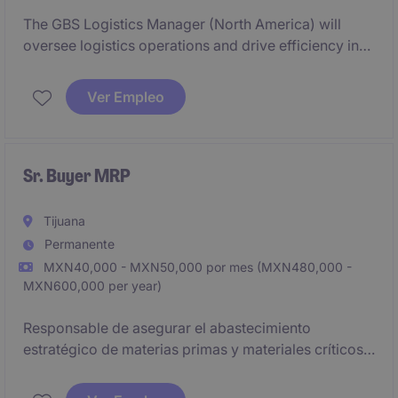
The GBS Logistics Manager (North America) will
oversee logistics operations and drive efficiency in
the supply chain for a leading FMCG organization.
This role will focus on optimizing processes and
Ver Empleo
ensuring seamless coordination across the logistics
department in North America.
Sr. Buyer MRP
Tijuana
Permanente
MXN40,000 - MXN50,000 por mes (MXN480,000 -
MXN600,000 per year)
Responsable de asegurar el abastecimiento
estratégico de materias primas y materiales críticos
para una planta metalmecánica, administrando
proveedores nacionales e internacionales,