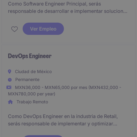
Como Software Engineer Principal, serás
responsable de desarrollar e implementar soluciones
tecnológicas que optimicen procesos y mejoren la
experiencia del usuario. Este puesto permanente
Ver Empleo
ofrece la oportunidad de trabajar en proyectos
desafiantes dentro del sector tecnológico.
DevOps Engineer
Ciudad de México
Permanente
MXN36,000 - MXN65,000 por mes (MXN432,000 -
MXN780,000 per year)
Trabajo Remoto
Como DevOps Engineer en la industria de Retail,
serás responsable de implementar y optimizar
sistemas tecnológicos para mejorar la eficiencia