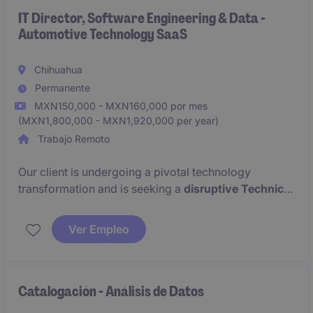
IT Director, Software Engineering & Data -
Automotive Technology SaaS
Chihuahua
Permanente
MXN150,000 - MXN160,000 por mes
(MXN1,800,000 - MXN1,920,000 per year)
Trabajo Remoto
Our client is undergoing a pivotal technology
transformation and is seeking a
disruptive Technical
Director
to lead the evolution of its platforms and
engineering teams in a high-scale, complex
Ver Empleo
environment.
This strategic leadership role is based in Chihuahua
and will drive modernization efforts across
Catalogación - Análisis de Datos
engineering while building and empowering high-