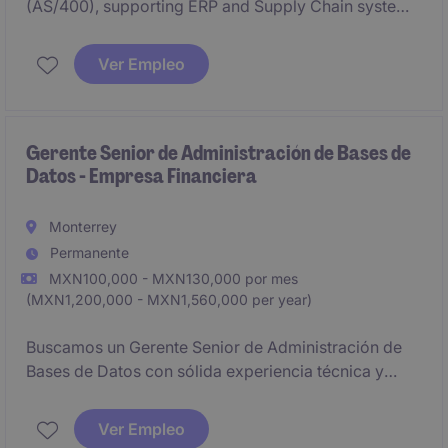
(AS/400), supporting ERP and Supply Chain systems
within a manufacturing environment. Collaborate
with cross-functional teams to deliver technical
Ver Empleo
solutions, optimize system performance, and support
business operations.
Gerente Senior de Administración de Bases de
Datos - Empresa Financiera
Monterrey
Permanente
MXN100,000 - MXN130,000 por mes
(MXN1,200,000 - MXN1,560,000 per year)
Buscamos un Gerente Senior de Administración de
Bases de Datos con sólida experiencia técnica y
liderazgo de equipos para dirigir la estrategia,
operación y evolución de las plataformas de bases
Ver Empleo
de datos de la organización.