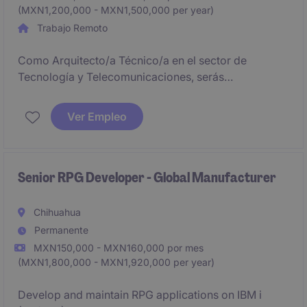
(MXN1,200,000 - MXN1,500,000 per year)
Trabajo Remoto
Como Arquitecto/a Técnico/a en el sector de
Tecnología y Telecomunicaciones, serás
responsable de diseñar soluciones tecnológicas que
cumplan con los objetivos estratégicos de la
Ver Empleo
organización. Este puesto, ubicado en Palo Alto,
requiere habilidades técnicas sólidas y una
capacidad destacada para resolver problemas.
Senior RPG Developer - Global Manufacturer
Chihuahua
Permanente
MXN150,000 - MXN160,000 por mes
(MXN1,800,000 - MXN1,920,000 per year)
Develop and maintain RPG applications on IBM i