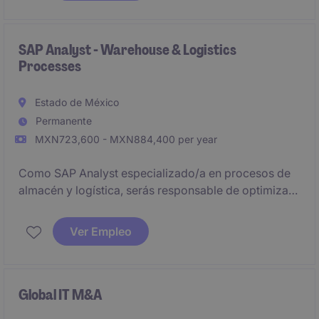
SAP Analyst - Warehouse & Logistics
Processes
Estado de México
Permanente
MXN723,600 - MXN884,400 per year
Como SAP Analyst especializado/a en procesos de
almacén y logística, serás responsable de optimizar
las operaciones tecnológicas relacionadas con la
cadena de suministro. Este puesto requiere
Ver Empleo
conocimientos sólidos en SAP y experiencia en el
sector industrial/manufacturero.
Global IT M&A