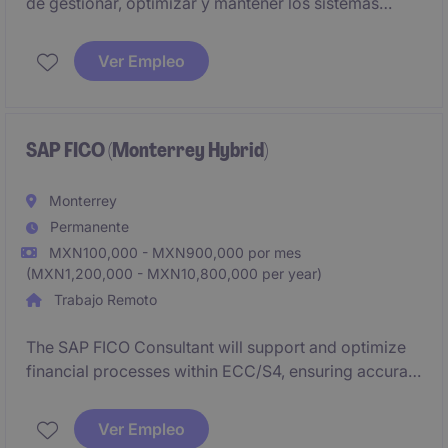
de gestionar, optimizar y mantener los sistemas
Oracle dentro del sector industrial y de manufactura.
Este puesto asegura la correcta implementación de
Ver Empleo
soluciones tecnológicas para cumplir con los
objetivos del departamento de tecnología.
SAP FICO (Monterrey Hybrid)
Monterrey
Permanente
MXN100,000 - MXN900,000 por mes
(MXN1,200,000 - MXN10,800,000 per year)
Trabajo Remoto
The SAP FICO Consultant will support and optimize
financial processes within ECC/S4, ensuring accurate
configuration, integration, and issue resolution
across global teams.
Ver Empleo