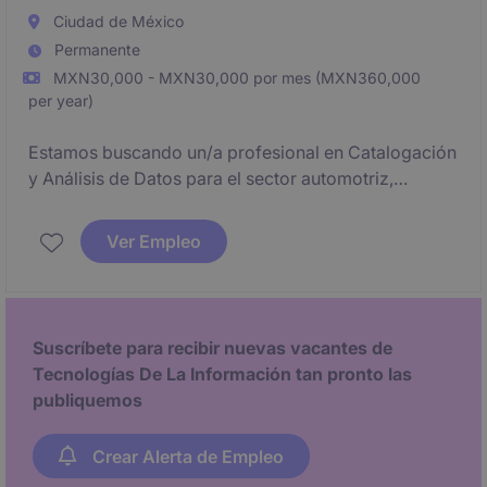
performing teams.
Ciudad de México
Permanente
MXN30,000 - MXN30,000 por mes (MXN360,000
per year)
Estamos buscando un/a profesional en Catalogación
y Análisis de Datos para el sector automotriz,
específicamente en el área de ventas. El objetivo
principal será gestionar y analizar información clave
Ver Empleo
para optimizar los procesos y estrategias
comerciales.
Suscríbete para recibir nuevas vacantes de
Tecnologías De La Información tan pronto las
publiquemos
Crear Alerta de Empleo