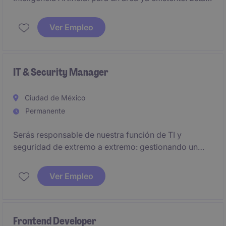
persona será responsable de coordinar proyectos
enfocados en analítica avanzada, modelos
Ver Empleo
predictivos y tecnologías de inteligencia artificial
generativa.
IT & Security Manager
Ciudad de México
Permanente
Serás responsable de nuestra función de TI y
seguridad de extremo a extremo: gestionando un
entorno técnico complejo, garantizando la
continuidad operativa y liderando iniciativas clave de
Ver Empleo
modernización de infraestructura. Es un puesto
práctico con ownership real e impacto directo en la
operación y protección del negocio.
Frontend Developer