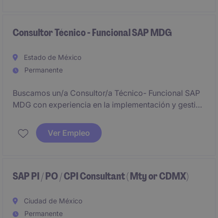
role combines strategic with hands-on delivery,
managing day-to-day operations while driving
transformation initiatives, integration of SAP and
Consultor Técnico - Funcional SAP MDG
alignment with manufacturing business needs.
Estado de México
Permanente
Buscamos un/a Consultor/a Técnico- Funcional SAP
MDG con experiencia en la implementación y gestión
de soluciones SAP Master Data Governance. Este
puesto es ideal para personas apasionadas por la
Ver Empleo
tecnología y la mejora continua en el sector de
servicios profesionales.
SAP PI / PO / CPI Consultant ( Mty or CDMX)
Ciudad de México
Permanente