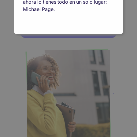
Tu próxima oportunidad empieza aquí
ahora lo tienes todo en un solo lugar:
Michael Page.
Quiero encontrar empleo
Quiero contratar talento