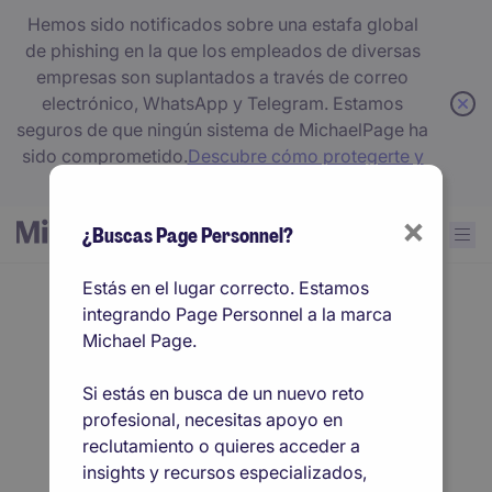
Hemos sido notificados sobre una estafa global
de phishing en la que los empleados de diversas
empresas son suplantados a través de correo
electrónico, WhatsApp y Telegram. Estamos
seguros de que ningún sistema de MichaelPage ha
sido comprometido.
Descubre cómo protegerte y
qué señales tener en cuenta.
×
¿Buscas Page Personnel?
Estás en el lugar correcto. Estamos
integrando Page Personnel a la marca
Conectamos talento
Michael Page.
que marca la
Si estás en busca de un nuevo reto
profesional, necesitas apoyo en
diferencia
reclutamiento o quieres acceder a
insights y recursos especializados,