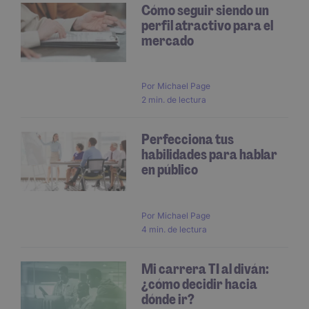
Cómo seguir siendo un
perfil atractivo para el
mercado
Por
Michael Page
2 min. de lectura
Perfecciona tus
habilidades para hablar
en público
Por
Michael Page
4 min. de lectura
Mi carrera TI al diván:
¿cómo decidir hacia
dónde ir?