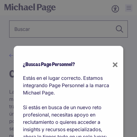
Palabra clave
Consejos
×
¿Buscas Page Personnel?
Carrera Profesional
Estás en el lugar correcto. Estamos
integrando Page Personnel a la marca
Las carreras laborales han cambiado: ahora son
Michael Page.
más diversas y flexibles que antes. Ya no hay
trayectorias preestablecidas que acaben en una
Si estás en busca de un nuevo reto
única posición, sino amplios abanicos de
profesional, necesitas apoyo en
posibilidades. La multiplicidad de opciones puede
reclutamiento o quieres acceder a
ser desafiante, si tenemos en cuenta que cada vez
insights y recursos especializados,
pesan más nuestras habilidades e intereses en el
ahora lo tienes todo en un solo lugar: