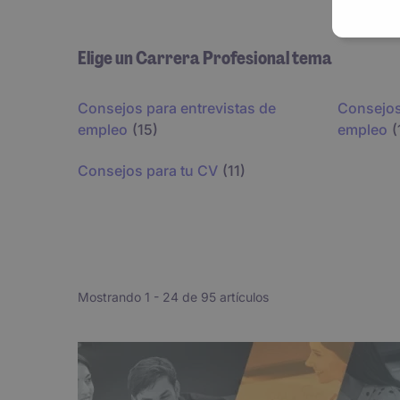
entrevistas exitosas o para encontrar el equilibri
Esperamos que el contenido de esta sección te ay
dudes en
contactarnos
.
Elige un Carrera Profesional tema
Consejos para entrevistas de
Consejos
empleo
(15)
empleo
(
Consejos para tu CV
(11)
Mostrando 1 -
24
de 95 artículos
Pagination