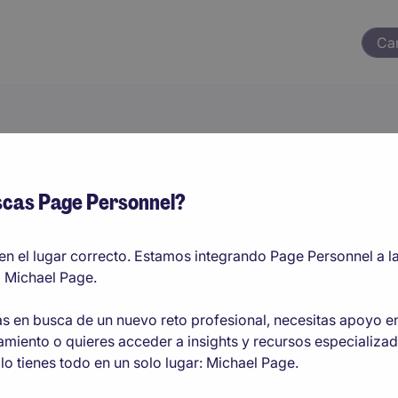
Ca
sional
Palabra clave
cas Page Personnel?
más diversas y flexibles que antes. Ya no hay trayectorias p
en el lugar correcto. Estamos integrando Page Personnel a l
cos de posibilidades. La multiplicidad de opciones puede se
 Michael Page.
ras habilidades e intereses en el momento de decidir los c
te sean más leves, creamos esta sección de consejos de carre
ás en busca de un nuevo reto profesional, necesitas apoyo e
as con experiencia laboral o si llevas años en la misma empr
amiento o quieres acceder a insights y recursos especializad
e a tu disposición una perspectiva sobre la situación del me
lo tienes todo en un solo lugar: Michael Page.
ti y te sirva para progresar, o sencillamente tips para que t