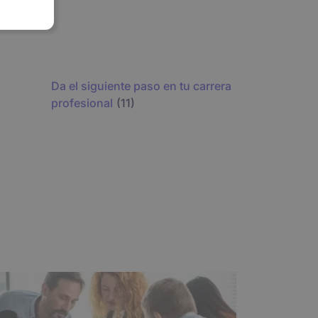
tos temas u otros, no
Da el siguiente paso en tu carrera
profesional
(11)