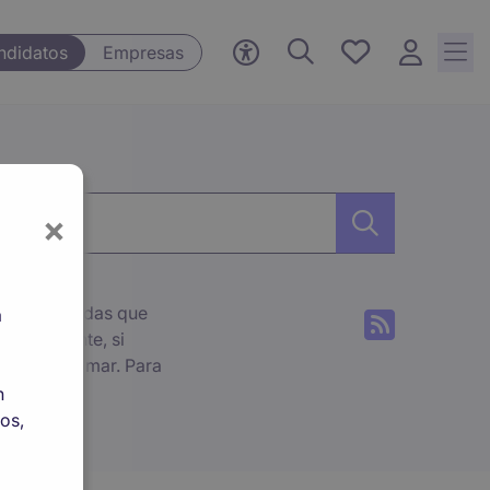
Empleos
ndidatos
Empresas
guardados,
0 Empleos
guardados
actualmente
×
reestablecidas que
a
r desafiante, si
aminos a tomar. Para
ra.
n
esa y te has decidido
os,
rcado laboral y
u CV se destaque, para