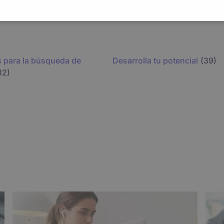
o entre tu vida personal y profesional.
ude a impulsar tu carrera. Si te gustaría conversar sobre es
 para la búsqueda de
Desarrolla tu potencial
(39)
12)