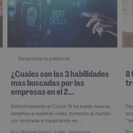
Desarrolla tu potencial
¿Cuáles son las 3 habilidades
8 
más buscadas por las
tr
empresas en el 2...
Definitivamente el Covid-19 ha traído nuevos
Des
desafíos a nuestras vidas, tomando al mundo
soc
por sorpresa e impactando en ...
“re
Por
Michael Page
3 min. de lectura
Po