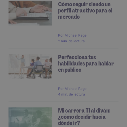
Cómo seguir siendo un
perfil atractivo para el
mercado
Por
Michael Page
2 min. de lectura
Perfecciona tus
habilidades para hablar
en público
Por
Michael Page
4 min. de lectura
Mi carrera TI al diván:
¿cómo decidir hacia
dónde ir?