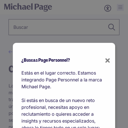
Palabra clave
Consejos
×
¿Buscas Page Personnel?
Carrera Profesional
Estás en el lugar correcto. Estamos
integrando Page Personnel a la marca
Las carreras laborales han cambiado: ahora son
Michael Page.
más diversas y flexibles que antes. Ya no hay
trayectorias preestablecidas que acaben en una
Si estás en busca de un nuevo reto
única posición, sino amplios abanicos de
profesional, necesitas apoyo en
posibilidades. La multiplicidad de opciones puede
reclutamiento o quieres acceder a
ser desafiante, si tenemos en cuenta que cada vez
insights y recursos especializados,
pesan más nuestras habilidades e intereses en el
ahora lo tienes todo en un solo lugar: