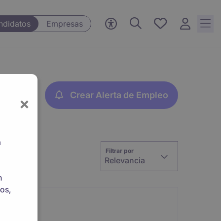
Empleos
ndidatos
Empresas
guardados,
0 Empleos
guardados
actualmente
Crear Alerta de Empleo
×
a
Filtrar por
Relevancia
n
os,
terna.