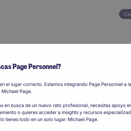
Ca
stal O Ciudad
cas Page Personnel?
Humanos
en el lugar correcto. Estamos integrando Page Personnel a l
 Michael Page.
ás en busca de un nuevo reto profesional, necesitas apoyo e
amiento o quieres acceder a insights y recursos especializad
lo tienes todo en un solo lugar: Michael Page.
Capacitación, DO y Comunicación In