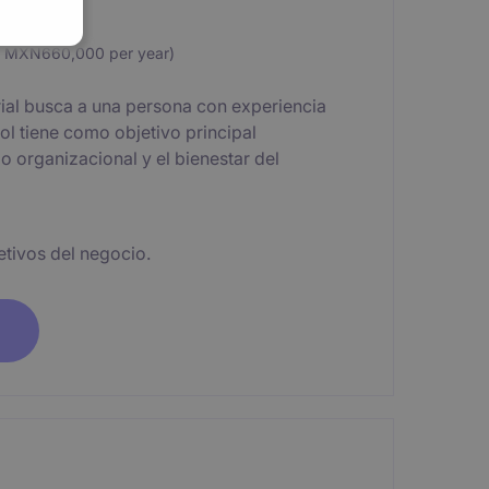
 MXN660,000 per year)
ial busca a una persona con experiencia
ol tiene como objetivo principal
o organizacional y el bienestar del
etivos del negocio.