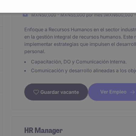
Hidalgo
Permanente
MXN50,000 - MXN55,000 por mes (MXN600,000 -
Enfoque a Recursos Humanos en el sector industr
en la gestión integral de recursos humanos. Este r
implementar estrategias que impulsen el desarroll
personal.
Capacitación, DO y Comunicación Interna.
Comunicación y desarrollo alineadas a los obj
Ver Empleo
Guardar vacante
HR Manager