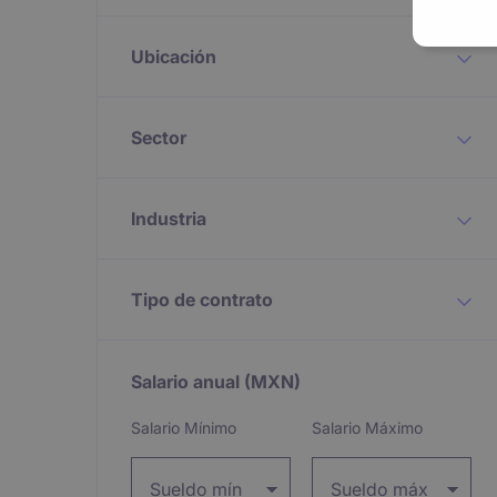
Ubicación
Sector
Industria
Tipo de contrato
Salario anual
(MXN)
Expand / collapse
Salario Mínimo
Salario Máximo