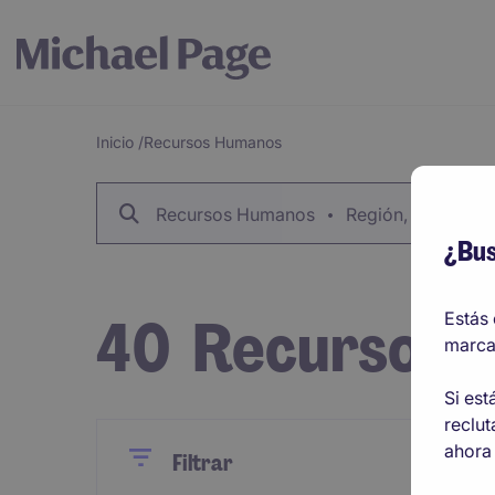
Inicio
/
Recursos Humanos
Breadcrumb
Recursos Humanos
Región, Código Po
¿Bus
40
Recursos 
Estás 
marca
Si est
reclut
ahora 
Close
Close
Reset
Filtrar